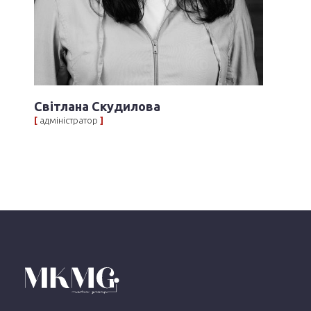
Світлана Скудилова
[
адміністратор
]