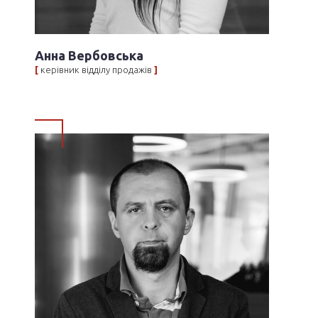
Анна Вербовська
[
керівник відділу продажів
]