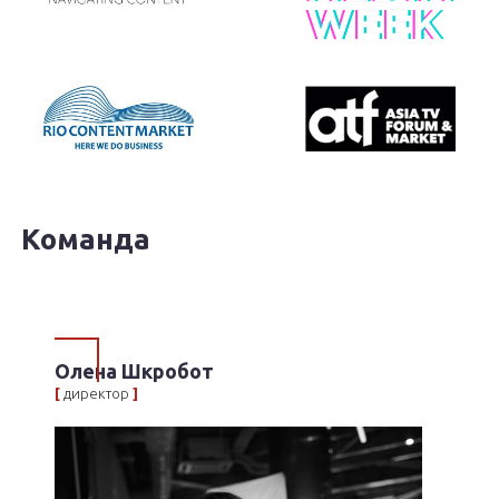
Команда
Олена Шкробот
[
директор
]